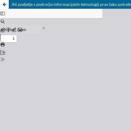
Ali podjetje s področja informacijskih tehnologij prav tako potre