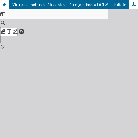
Virtualna mobilnost študentov – študija primera DOBA Fakultete