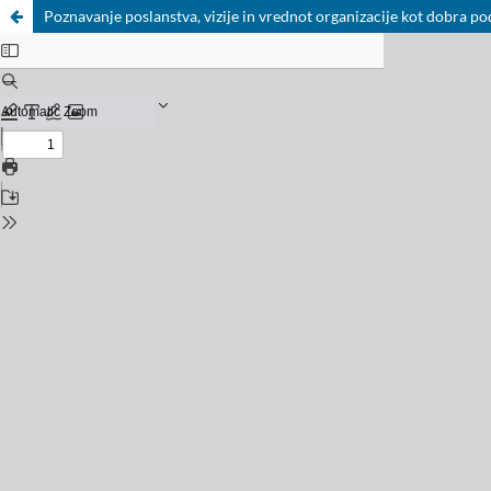
Poznavanje poslanstva, vizije in vrednot organizacije kot dobra p