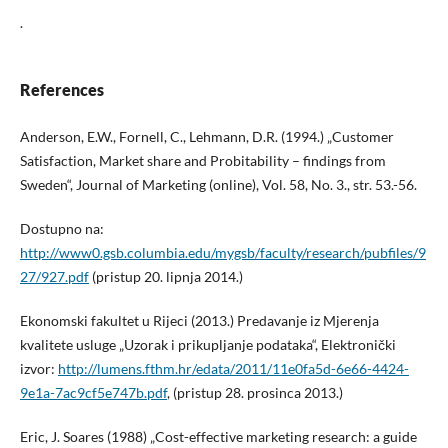
.
References
Anderson, E.W., Fornell, C., Lehmann, D.R. (1994.) „Customer
Satisfaction, Market share and Probitability – findings from
Sweden“, Journal of Marketing (online), Vol. 58, No. 3., str. 53.-56.
Dostupno na:
http://www0.gsb.columbia.edu/mygsb/faculty/research/pubfiles/9
27/927.pdf
(pristup 20. lipnja 2014.)
Ekonomski fakultet u Rijeci (2013.) Predavanje iz Mjerenja
kvalitete usluge „Uzorak i prikupljanje podataka“, Elektronički
izvor:
http://lumens.fthm.hr/edata/2011/11e0fa5d-6e66-4424-
9e1a-7ac9cf5e747b.pdf
, (pristup 28. prosinca 2013.)
Eric, J. Soares (1988) „Cost-effective marketing research: a guide