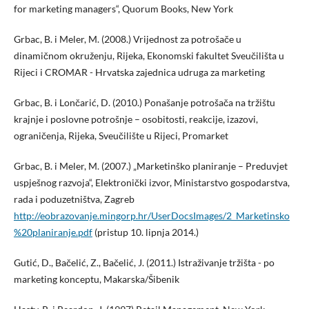
for marketing managers“, Quorum Books, New York
Grbac, B. i Meler, M. (2008.) Vrijednost za potrošače u
dinamičnom okruženju, Rijeka, Ekonomski fakultet Sveučilišta u
Rijeci i CROMAR - Hrvatska zajednica udruga za marketing
Grbac, B. i Lončarić, D. (2010.) Ponašanje potrošača na tržištu
krajnje i poslovne potrošnje – osobitosti, reakcije, izazovi,
ograničenja, Rijeka, Sveučilište u Rijeci, Promarket
Grbac, B. i Meler, M. (2007.) „Marketinško planiranje – Preduvjet
uspješnog razvoja“, Elektronički izvor, Ministarstvo gospodarstva,
rada i poduzetništva, Zagreb
http://eobrazovanje.mingorp.hr/UserDocsImages/2_Marketinsko
%20planiranje.pdf
(pristup 10. lipnja 2014.)
Gutić, D., Bačelić, Z., Bačelić, J. (2011.) Istraživanje tržišta - po
marketing konceptu, Makarska/Šibenik