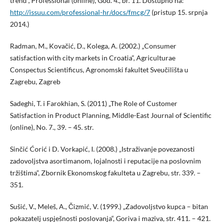
trend“, Professional (online), God. 4., br. 11. Dostupno na:
http://issuu.com/professional-hr/docs/fmcg/7
(pristup 15. srpnja
2014.)
Radman, M., Kovačić, D., Kolega, A. (2002.) „Consumer
satisfaction with city markets in Croatia“, Agriculturae
Conspectus Scientificus, Agronomski fakultet Sveučilišta u
Zagrebu, Zagreb
Sadeghi, T. i Farokhian, S. (2011) „The Role of Customer
Satisfaction in Product Planning, Middle-East Journal of Scientific
(online), No. 7., 39. – 45. str.
Sinčić Ćorić i D. Vorkapić, I. (2008.) „Istraživanje povezanosti
zadovoljstva asortimanom, lojalnosti i reputacije na poslovnim
tržištima“, Zbornik Ekonomskog fakulteta u Zagrebu, str. 339. –
351.
Sušić, V., Meleš, A., Čizmić, V. (1999.) „Zadovoljstvo kupca – bitan
pokazatelj uspješnosti poslovanja“, Goriva i maziva, str. 411. – 421.