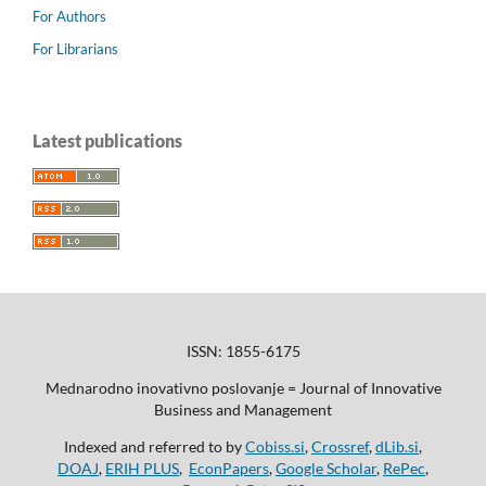
For Authors
For Librarians
Latest publications
ISSN: 1855-6175
Mednarodno inovativno poslovanje = Journal of Innovative
Business and Management
Indexed and referred to by
Cobiss.si
,
Crossref
,
dLib.si
,
DOAJ
,
ERIH PLUS
,
EconPapers
,
Google Scholar
,
RePec
,