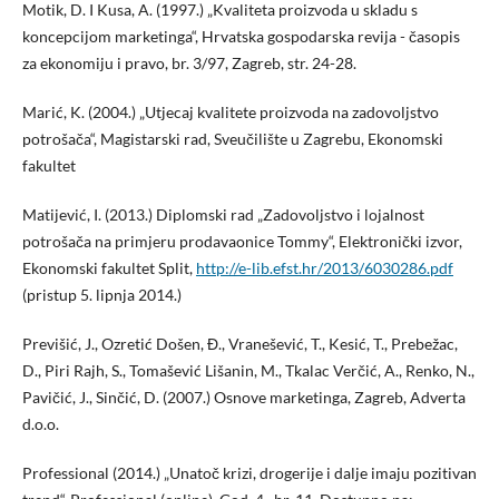
Motik, D. I Kusa, A. (1997.) „Kvaliteta proizvoda u skladu s
koncepcijom marketinga“, Hrvatska gospodarska revija - časopis
za ekonomiju i pravo, br. 3/97, Zagreb, str. 24-28.
Marić, K. (2004.) „Utjecaj kvalitete proizvoda na zadovoljstvo
potrošača“, Magistarski rad, Sveučilište u Zagrebu, Ekonomski
fakultet
Matijević, I. (2013.) Diplomski rad „Zadovoljstvo i lojalnost
potrošača na primjeru prodavaonice Tommy“, Elektronički izvor,
Ekonomski fakultet Split,
http://e-lib.efst.hr/2013/6030286.pdf
(pristup 5. lipnja 2014.)
Previšić, J., Ozretić Došen, Đ., Vranešević, T., Kesić, T., Prebežac,
D., Piri Rajh, S., Tomašević Lišanin, M., Tkalac Verčić, A., Renko, N.,
Pavičić, J., Sinčić, D. (2007.) Osnove marketinga, Zagreb, Adverta
d.o.o.
Professional (2014.) „Unatoč krizi, drogerije i dalje imaju pozitivan