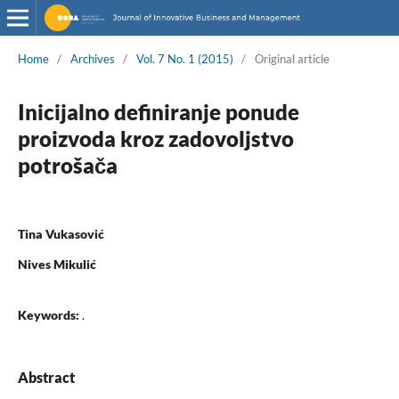
Home
/
Archives
/
Vol. 7 No. 1 (2015)
/
Original article
Inicijalno definiranje ponude
proizvoda kroz zadovoljstvo
potrošača
Tina Vukasović
Nives Mikulić
Keywords:
.
Abstract