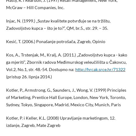
Hasty, R. i Reardon, J. (1997) Retail Management, New York,
McGraw – Hill Companies, Inc.
Injac, N. (1999.) „Sustav kvalitete potvrđuje se na tržištu,
Zadovoljstvo kupca – što je to?“, QM, br.5., str. 29. – 35.
Kesić, T. (2006.) Ponašanje potrošača, Zagreb, Opinio
Kos, A., Trstenjak, M., Kralj, A. (2011.) „Zadovoljstvo kupca - kako
ga mjeriti“, Zbornik radova Međimurskog veleučilišta u Čakovcu,
Vol.2, No.1, str. 48.-54. Dostupno na:
http://hrcak.srce.hr/71322
(pristup 26. lipnja 2014.)
Kotler, P., Armstrong, G., Saunders, J., Wong, V. (1999) Principles
of Marketing, Prentice Hall Europe, London, New York, Toronto,
Sydney, Tokyo, Singapore, Madrid, Mexico City, Munich, Paris
Kotler, P. i Keller, K.L. (2008) Upravljanje marketingom, 12.
izdanje, Zagreb, Mate Zagreb