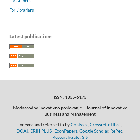
For Authors
For Librarians
Latest publications
ISSN: 1855-6175
Mednarodno inovativno poslovanje = Journal of Innovative
Business and Management
Indexed and referred to by
Cobiss.si
,
Crossref
,
dLib.si
,
DOAJ
,
ERIH PLUS
,
EconPapers
,
Google Scholar
,
RePec
,
ResearchGate ,
SIS