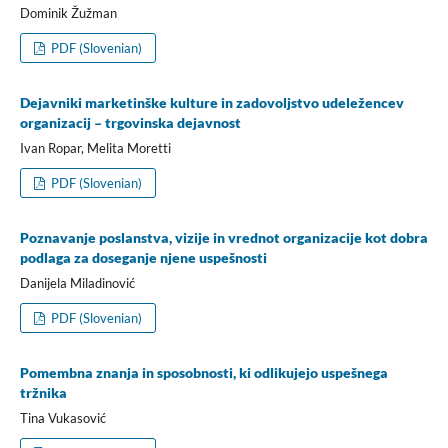
Dominik Žužman
PDF (Slovenian)
Dejavniki marketinške kulture in zadovoljstvo udeležencev
organizacij – trgovinska dejavnost
Ivan Ropar, Melita Moretti
PDF (Slovenian)
Poznavanje poslanstva, vizije in vrednot organizacije kot dobra
podlaga za doseganje njene uspešnosti
Danijela Miladinović
PDF (Slovenian)
Pomembna znanja in sposobnosti, ki odlikujejo uspešnega
tržnika
Tina Vukasović